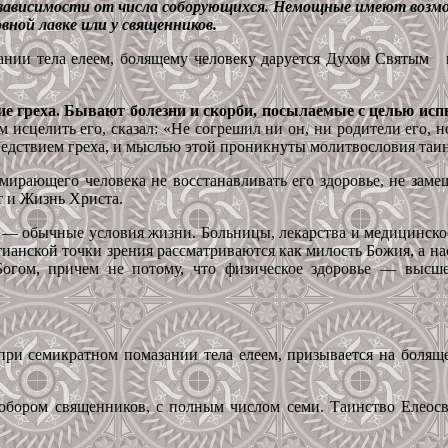
 зависимости от числа соборующихся. Немощные имеют возмо
ной лавке или у священников.
ании тела елеем, болящему человеку даруется Духом Святым 
вие греха. Бывают болезни и скорби, посылаемые с целью и
м исцелить его, сказал: «Не согрешил ни он, ни родители его, но
следствием греха, и мыслью этой проникнуты молитвословия таи
ирающего человека не восстанавливать его здоровье, не замещ
т и Жизнь Христа.
ь — обычные условия жизни. Больницы, лекарства и медицинско
тианской точки зрения рассматриваются как милость Божия, а н
 Богом, причем не потому, что физическое здоровье — высш
 при семикратном помазании тела елеем, призывается на боля
 собором священников, с полным числом семи. Таинство Елео