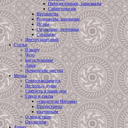
Пятидесятники, харизматы
Сайентология
Иеговисты
Родноверы, язычники
Ислам
Окультизм, эзотерика
Сатанизм
Инструментарий
Статьи
В миру
Чудо
Богослужение
Лица
Почаевские листки
Медиа
Сомневающемуся
На пользу души
Святость в наши дни
Ереси и секты
«свидетели Иеговы»
Протестанты
язычникам
О монастыре
Окультизм
Аудио