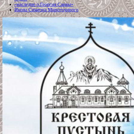
«наследие о.Георгия Саввы»
Икона Симеона Мироточивого