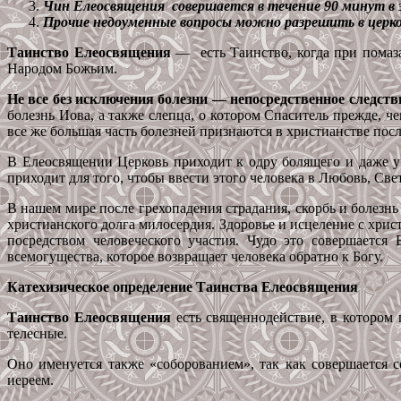
Чин Елеосвящения совершается в течение 90 минут в
Прочие недоуменные вопросы можно разрешить в церков
Таинство Елеосвящения
— есть Таинство, когда при помаз
Народом Божьим.
Не все без исключения болезни — непосредственное следст
болезнь Иова, а также слепца, о котором Спаситель прежде, че
все же большая часть болезней признаются в христианстве по
В Елеосвящении Церковь приходит к одру болящего и даже ум
приходит для того, чтобы ввести этого человека в Любовь, Све
В нашем мире после грехопадения страдания, скорбь и болезн
христианского долга милосердия. Здоровье и исцеление с хрис
посредством человеческого участия. Чудо это совершается
всемогущества, которое возвращает человека обратно к Богу.
Катехизическое определение Таинства Елеосвящения
Таинство Елеосвящения
есть священнодействие, в котором
телесные.
Оно именуется также «соборованием», так как совершается
иереем.