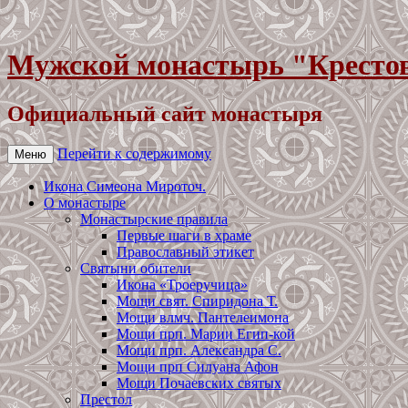
Мужской монастырь "Крестов
Официальный сайт монастыря
Перейти к содержимому
Меню
Икона Симеона Мироточ.
О монастыре
Монастырские правила
Первые шаги в храме
Православный этикет
Святыни обители
Икона «Троеручица»
Мощи свят. Спиридона Т.
Мощи влмч. Пантелеимона
Мощи прп. Марии Егип-кой
Мощи прп. Александра С.
Мощи прп Силуана Афон
Мощи Почаевских святых
Престол