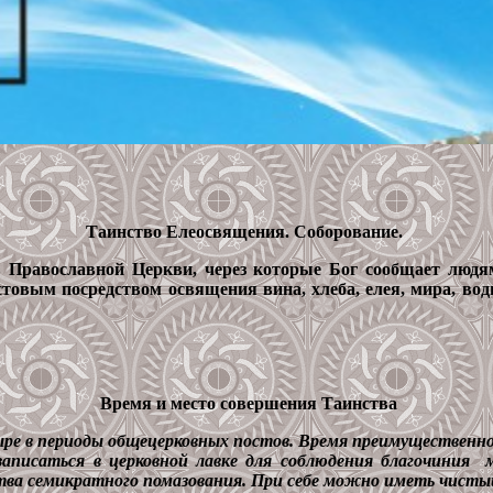
Таинство Елеосвящения. Соборование.
 Православной Церкви, через которые Бог сообщает люд
товым посредством освящения вина, хлеба, елея, мира, вод
Время и место совершения Таинства
е в периоды общецерковных постов. Время преимущественно 
аписаться в церковной лавке для соблюдения благочиния м
ва семикратного помазования. При себе можно иметь чисты