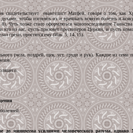
ом свидетельствует евангелист Матфей, говоря о том, как Х
 духами, чтобы изгонять их и врачевать всякую болезнь и всяк
 8). Чуть позже стало оформляться чинопоследование Таинств
и кто из вас, пусть призовет пресвитеров Церкви, и пусть пом
ал грехи, простятся ему (Иак. 5; 14, 15).
ного (чела, ноздрей, щек, уст, груди и рук). Каждое из семи 
ехов.
олящего.
ящения
болезней.
ное до минимума усилиями человеческого разума, однак