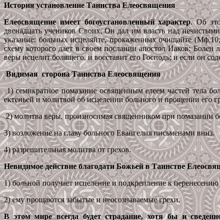
История установление Таинства Елеосвящения
Елеосвящение имеет богоустановленный характер
. Об эт
двенадцать учеников Своих, Он дал им власть над нечистыми
указание: больных исцеляйте, прокаженных очищайте (Мф.10;
схему которого дает в своем послании апостол Иаков: Болен л
веры исцелит болящего, и восставит его Господь; и если он содел
Видимая сторона Таинства Елеосвящения
1) семикратное помазание освященным елеем частей тела боль
ектеньей и молитвой об исцелении больного и прощении его гр
2) молитва веры, произносимая священником при помазании б
3) возложение на главу больного Евангелия письменами вниз.
4) разрешительная молитва от грехов.
Невидимое действие благодати Божьей в Таинстве Елеосв
1) больной получает исцеление и подкрепление к перенесению 
2) ему прощаются забытые и неосознаваемые грехи.
В этом мире всегда будет страдание, хотя бы и сведен