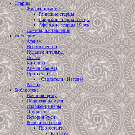
Старцы
Жизнеописание
Глинские старцы
Лаврские старцы и отцы
Афонские старцы 19 века
Советы, наставления
Иноверие
Атеизм
Нео-язычество
Иудаизм и талмуд
Ислам
Католики
Армянская АЦ
Протестанты
«Свидетели» Иеговы
Раскол
Библиотека
Начинающему
Подвизающемуся
Изложение веры
О молитве
История Руси
Религии и секты
Протестанты
Баптизм