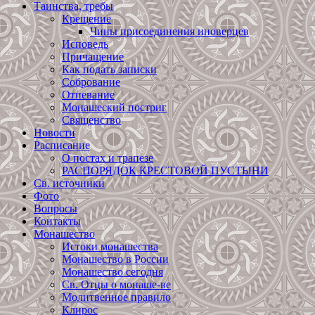
Таинства, требы
Крещение
Чины присоединения иноверцев
Исповедь
Причащение
Как подать записки
Собрование
Отпевание
Монашеский постриг
Священство
Новости
Расписание
О постах и трапезе
РАСПОРЯДОК КРЕСТОВОЙ ПУСТЫНИ
Св. источники
Фото
Вопросы
Контакты
Монашество
Истоки монашества
Монашество в России
Монашество сегодня
Св. Отцы о монаше-ве
Молитвенное правило
Клирос