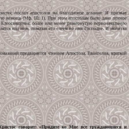
ристос послал апостолов на благодатное делание: И призвав
ую немощь (Мф. 10; 1). При этом апостолам было дано прямое
а Елеосвящения, более или менее развернутую первоначальную
олятся над ним, помазав его елеем во имя Господне. И молитва
помазаний предваряется чтением Апостола, Евангелия, краткой
о Христос говорит: «Придите ко Мне все труждающиеся и