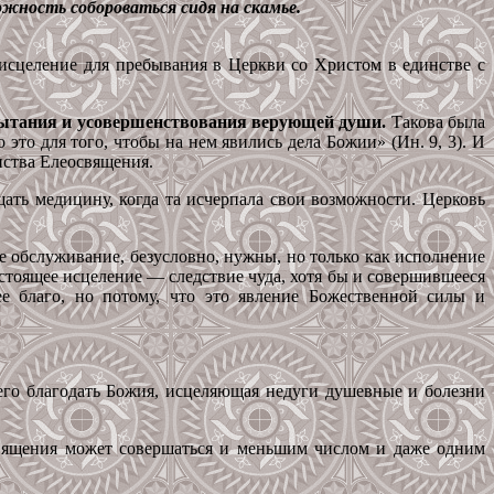
жность собороваться сидя на скамье.
исцеление для пребывания в Церкви со Христом в единстве с
спытания и усовершенствования верующей души.
Такова была
 это для того, чтобы на нем явились дела Божии» (Ин. 9, 3). И
нства Елеосвящения.
ать медицину, когда та исчерпала свои возможности. Церковь
е обслуживание, безусловно, нужны, но только как исполнение
астоящее исцеление — следствие чуда, хотя бы и совершившееся
ее благо, но потому, что это явление Божественной силы и
щего благодать Божия, исцеляющая недуги душевные и болезни
священия может совершаться и меньшим числом и даже одним