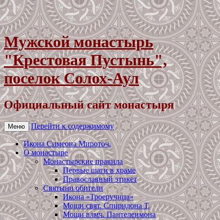
Мужской монастырь
"Крестовая Пустынь",
поселок Солох-Аул
Официальный сайт монастыря
Перейти к содержимому
Меню
Икона Симеона Мироточ.
О монастыре
Монастырские правила
Первые шаги в храме
Православный этикет
Святыни обители
Икона «Троеручица»
Мощи свят. Спиридона Т.
Мощи влмч. Пантелеимона