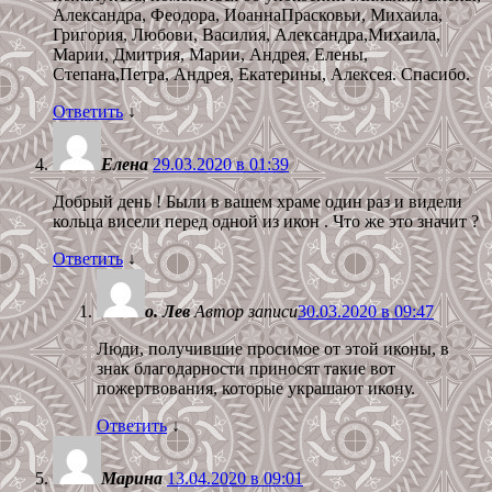
Александра, Феодора, ИоаннаПрасковьи, Михаила,
Григория, Любови, Василия, Александра,Михаила,
Марии, Дмитрия, Марии, Андрея, Елены,
Степана,Петра, Андрея, Екатерины, Алексея. Спасибо.
Ответить
↓
Елена
29.03.2020 в 01:39
Добрый день ! Были в вашем храме один раз и видели
кольца висели перед одной из икон . Что же это значит ?
Ответить
↓
о. Лев
Автор записи
30.03.2020 в 09:47
Люди, получившие просимое от этой иконы, в
знак благодарности приносят такие вот
пожертвования, которые украшают икону.
Ответить
↓
Марина
13.04.2020 в 09:01