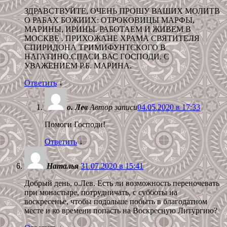
ЗДРАВСТВУЙТЕ, ОЧЕНЬ ПРОШУ ВАШИХ МОЛИТВ
О РАБАХ БОЖИИХ: ОТРОКОВИЦЫ МАРФЫ,
МАРИНЫ, ИРИНЫ. РАБОТАЕМ И ЖИВЕМ В
МОСКВЕ . ПРИХОЖАНЕ ХРАМА СВЯТИТЕЛЯ
СПИРИДОНА ТРИМИФУНТСКОГО В
НАГАТИНО.СПАСИ ВАС ГОСПОДИ. С
УВАЖЕНИЕМ Р.Б. МАРИНА.
Ответить
↓
о. Лев
Автор записи
04.05.2020 в 17:33
Помоги Господи!
Ответить
↓
Наталья
31.07.2020 в 15:41
Добрый день, о.Лев. Есть ли возможность переночевать
при монастыре, потрудничать, с субботы на
воскресенье, чтобы подольше побыть в благодатном
месте и ко времени попасть на Воскресную Литургию?