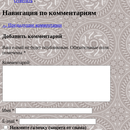
Ответить
↓
Навигация по комментариям
← Предыдущие комментарии
Добавить комментарий
Ваш e-mail не будет опубликован.
Обязательные поля
помечены
*
Комментарий
Имя
*
E-mail
*
Нажмите галочку (защита от спама)