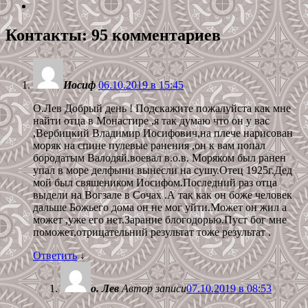
Контакты
: 95 комментариев
Иосиф
06.10.2019 в 15:45
О.Лев Добрый день ! Подскажите пожалуйста как мне
найти отца в Монастире ,я так думаю что он у вас
,Вербицкий Владимир Иосифович,на плече нарисован
моряк на спине пулевые ранения ,он к вам попал
бородатым Валодяй.воевал в.о.в. Моряком был ранен
упал в море делфыни вынесли на сушу.Отец 1925г.Дед
мой был свяшеником Иосифом.Последний раз отца
выдели на Вогзале в Сочах .А так как он боже человек
дальше Божьего дома он не мог уйти.Может он жил а
может ,уже его нет.Зарание блогодорью.Пуст бог мне
поможет,отрицательний результат тоже результат .
Ответить
↓
о. Лев
Автор записи
07.10.2019 в 08:53