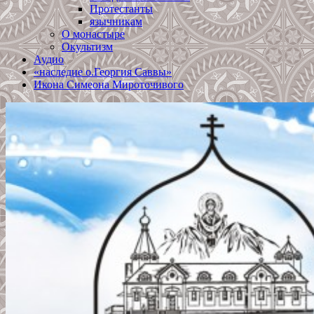
Протестанты
язычникам
О монастыре
Окультизм
Аудио
«наследие о.Георгия Саввы»
Икона Симеона Мироточивого