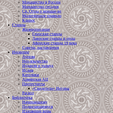
Монашество в России
Монашество сегодня
Св. Отцы о монаше-ве
Молитвенное правило
Клирос
Старцы
Жизнеописание
Глинские старцы
Лаврские старцы и отцы
Афонские старцы 19 века
Советы, наставления
Иноверие
Атеизм
Нео-язычество
Иудаизм и талмуд
Ислам
Католики
Армянская АЦ
Протестанты
«Свидетели» Иеговы
Раскол
Библиотека
Начинающему
Подвизающемуся
Изложение веры