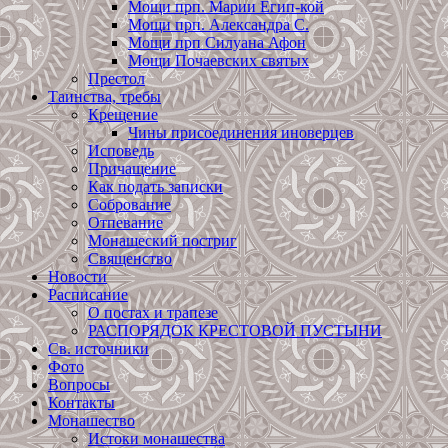
Мощи прп. Марии Егип-кой
Мощи прп. Александра С.
Мощи прп Силуана Афон
Мощи Почаевских святых
Престол
Таинства, требы
Крещение
Чины присоединения иноверцев
Исповедь
Причащение
Как подать записки
Собрование
Отпевание
Монашеский постриг
Священство
Новости
Расписание
О постах и трапезе
РАСПОРЯДОК КРЕСТОВОЙ ПУСТЫНИ
Св. источники
Фото
Вопросы
Контакты
Монашество
Истоки монашества