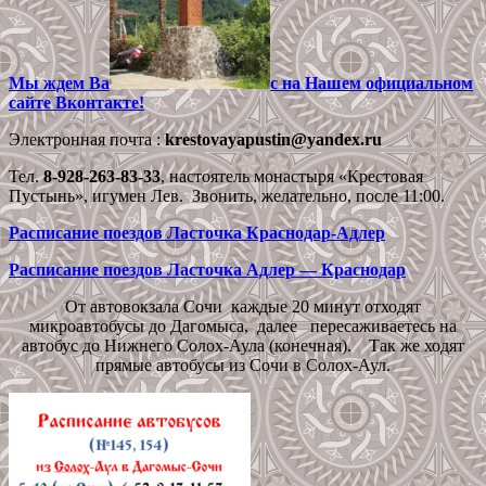
Мы ждем Ва
с на Нашем официальном
сайте Вконтакте!
Электронная почта :
krestovayapustin@yandex.ru
Тел.
8-928-263-83-33
, настоятель монастыря «Крестовая
Пустынь», игумен Лев. Звонить, желательно, после 11:00.
Расписание поездов Ласточка Краснодар-Адлер
Расписание поездов Ласточка Адлер — Краснодар
От автовокзала Сочи каждые 20 минут отходят
микроавтобусы до Дагомыса, далее пересаживаетесь на
автобус до Нижнего Солох-Аула (конечная). Так же ходят
прямые автобусы из Сочи в Солох-Аул.