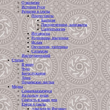
О молитве
История Руси
Религии и секты
Протестанты
Баптизм
Пятидесятники, харизматы
Сайентология
Иеговисты
Родноверы, язычники
Ислам
Окультизм, эзотерика
Сатанизм
Инструментарий
Статьи
В миру
Чудо
Богослужение
Лица
Почаевские листки
Медиа
Сомневающемуся
На пользу души
Святость в наши дни
Ереси и секты
«свидетели Иеговы»