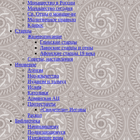
Монашество в России
Монашество сегодня
Св. Отцы о монаше-ве
Молитвенное правило
Клирос
Старцы
Жизнеописание
Глинские старцы
Лаврские старцы и отцы
Афонские старцы 19 века
Советы, наставления
Иноверие
Атеизм
Нео-язычество
Иудаизм и талмуд
Ислам
Католики
Армянская АЦ
Протестанты
«Свидетели» Иеговы
Раскол
Библиотека
Начинающему
Подвизающемуся
Изложение веры