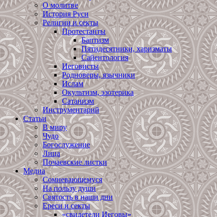
О молитве
История Руси
Религии и секты
Протестанты
Баптизм
Пятидесятники, харизматы
Сайентология
Иеговисты
Родноверы, язычники
Ислам
Окультизм, эзотерика
Сатанизм
Инструментарий
Статьи
В миру
Чудо
Богослужение
Лица
Почаевские листки
Медиа
Сомневающемуся
На пользу души
Святость в наши дни
Ереси и секты
«свидетели Иеговы»