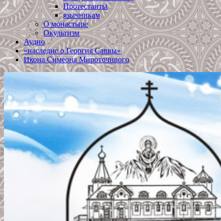
Протестанты
язычникам
О монастыре
Окультизм
Аудио
«наследие о.Георгия Саввы»
Икона Симеона Мироточивого