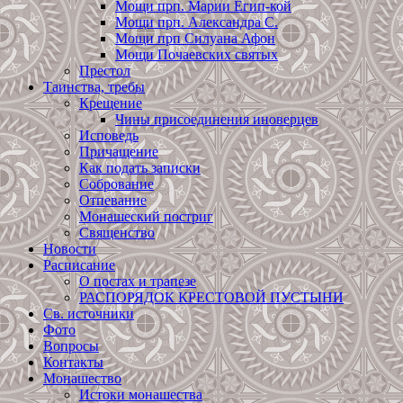
Мощи прп. Марии Егип-кой
Мощи прп. Александра С.
Мощи прп Силуана Афон
Мощи Почаевских святых
Престол
Таинства, требы
Крещение
Чины присоединения иноверцев
Исповедь
Причащение
Как подать записки
Собрование
Отпевание
Монашеский постриг
Священство
Новости
Расписание
О постах и трапезе
РАСПОРЯДОК КРЕСТОВОЙ ПУСТЫНИ
Св. источники
Фото
Вопросы
Контакты
Монашество
Истоки монашества