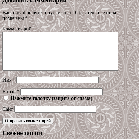
Добавить комментарий
Ваш e-mail не будет опубликован.
Обязательные поля
помечены
*
Комментарий
Имя
*
E-mail
*
Нажмите галочку (защита от спама)
Сайт
Свежие записи