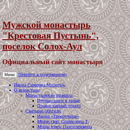
Мужской монастырь
"Крестовая Пустынь",
поселок Солох-Аул
Официальный сайт монастыря
Перейти к содержимому
Меню
Икона Симеона Мироточ.
О монастыре
Монастырские правила
Первые шаги в храме
Православный этикет
Святыни обители
Икона «Троеручица»
Мощи свят. Спиридона Т.
Мощи влмч. Пантелеимона