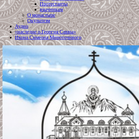
Протестанты
язычникам
О монастыре
Окультизм
Аудио
«наследие о.Георгия Саввы»
Икона Симеона Мироточивого