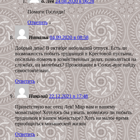
о. Лев
24.08.2020 в 06:28
Помоги Господи!
Ответить
↓
Наталья
04.09.2020 в 08:58
Добрый день! В октябре небольшой отпуск. Есть ли
возможность побыть трудницей в Крестовой пустыни,
посильно помочь в хозяйственных делах, помолиться на
службах, на молебнах? Проживание в Солох-ауле найду
самостоятельно.
Ответить
↓
Николай
22.12.2021 в 17:48
Приветствую вас отец Лев! Мир вам и вашему
монастырю! Хотелось бы узнать, возможно ли побыть
трудником в вашем монастыре? Хоть на малое время
приобщиться монашеской жизни
Ответить
↓