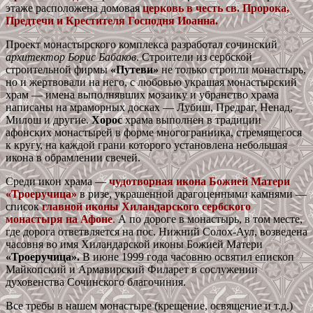
этаже расположена домовая
церковь в честь св. Пророка,
Предтечи и Крестителя Господня Иоанна.
Проект монастырского комплекса разработал сочинский
архитектор Борис Бабаков
. Строители из сербской
строительной фирмы
«Путеви»
не только строили монастырь,
но и жертвовали на него, с любовью украшая монастырский
храм — имена выполнявших мозаику и убранство храма
написаны на мраморных досках — Лубиш, Предраг, Ненад,
Милош и другие.
Хорос
храма выполнен в традиции
афонских монастырей в форме многогранника, стремящегося
к кругу, на каждой грани которого установлена небольшая
икона в обрамлении свечей.
Среди икон храма —
чудотворная икона Божией Матери
«Троеручица»
в ризе, украшенной драгоценными камнями —
список
главной иконы Хиландарского сербского
монастыря на Афоне
.
А по дороге в монастырь, в том месте,
где дорога ответвляется на пос. Нижний Солох-Аул, возведена
часовня во имя Хиландарской иконы Божией Матери
«Троеручица».
В июне 1999 года часовню освятил епископ
Майкопский и Армавирский Филарет в сослужении
духовенства Сочинского благочиния.
Все требы в нашем монастыре (крещение, освящение и т.д.)