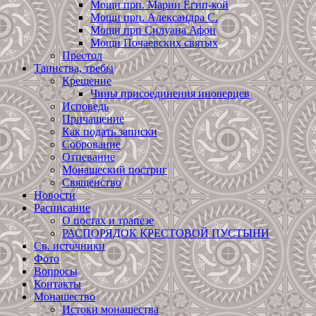
Мощи прп. Марии Егип-кой
Мощи прп. Александра С.
Мощи прп Силуана Афон
Мощи Почаевских святых
Престол
Таинства, требы
Крещение
Чины присоединения иноверцев
Исповедь
Причащение
Как подать записки
Собрование
Отпевание
Монашеский постриг
Священство
Новости
Расписание
О постах и трапезе
РАСПОРЯДОК КРЕСТОВОЙ ПУСТЫНИ
Св. источники
Фото
Вопросы
Контакты
Монашество
Истоки монашества