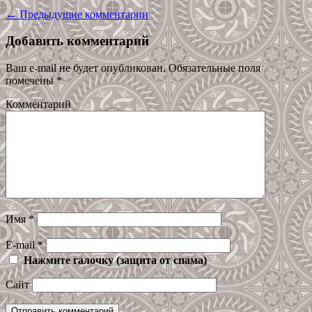
← Предыдущие комментарии
Добавить комментарий
Ваш e-mail не будет опубликован.
Обязательные поля
помечены
*
Комментарий
Имя
*
E-mail
*
Нажмите галочку (защита от спама)
Сайт