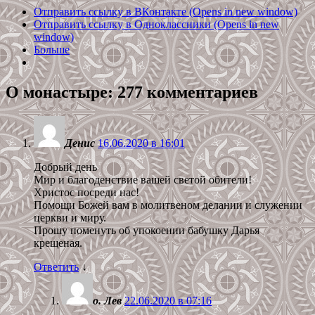
Отправить ссылку в ВКонтакте (Opens in new window)
Отправить ссылку в Одноклассники (Opens in new
window)
Больше
О монастыре
: 277 комментариев
Денис
16.06.2020 в 16:01
Добрый день
Мир и благоденствие вашей светой обители!
Христос посреди нас!
Помощи Божей вам в молитвеном делании и служении
церкви и миру.
Прошу поменуть об упокоении бабушку Дарья
крещеная.
Ответить
↓
о. Лев
22.06.2020 в 07:16