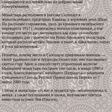
совершаются исключительно на добровольные
пожертвования.
Монастырь расположен в поселке Солохаул в
живописнейших предгорьях Кавказа, в верховьях реки Шахе.
По рассказам старожилов, здесь до кровавого октябрьского
переворота 1917 г. подвизались монахи-отшельники, а еще
раньше это место рассматривалось как одно из наиболее
подходящих для строительства Ново-Афонского монастыря,
который располагается в Абхазии и ныне, к сожалению, попал
в руки раскольников.
Понятно, почему место в Солохауле привлекало монахов —
своей удаленностью и труднодоступностью, оно напоминает
святую гору Афон и способствует уединенной молитве.
Нынешний монастырь построен уже после, в конце 1990-х
годов, благословением Святейшего Патриарха и решением
Священного Синода Русской Православной Церкви от 7
марта 2000 года.
Сейчас в монастыре служат и трудятся три священноинока и
монах, а также послушники и иноки, возглавляет обитель
наместник игумен Лев (Грызун).