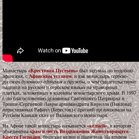
Монастырь
«Крестовая Пустынь»
был задуман по подобию
афонских, с
Афонским уставом
,
и как монастырь
сербско-
русского духовного единения и дружбы
, о чем свидетельствуют
надписи на русском и сербском языках на мраморных
плитках, заложенных в колонны монастырского храма. В 1997
г. по благословению духовника Святейшего Патриарха и
Троице-Сергиевой Лавры архимандрита Кирилла (Павлова)
иеросхимонах Рафаил (Берестов) с братией организовали на
Русском Кавказе скит от Валаамского монастыря.
На Афоне такой монастырь называется
«келией»
, в котором
объединены
храм в честь Воздвижения Животворящего
Креста Господня
, братские келии и трапезная. На втором