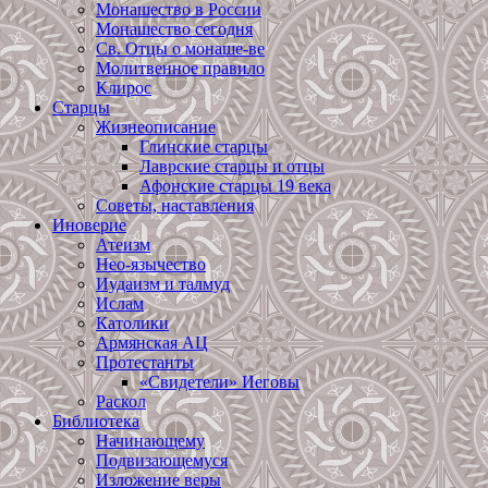
Монашество в России
Монашество сегодня
Св. Отцы о монаше-ве
Молитвенное правило
Клирос
Старцы
Жизнеописание
Глинские старцы
Лаврские старцы и отцы
Афонские старцы 19 века
Советы, наставления
Иноверие
Атеизм
Нео-язычество
Иудаизм и талмуд
Ислам
Католики
Армянская АЦ
Протестанты
«Свидетели» Иеговы
Раскол
Библиотека
Начинающему
Подвизающемуся
Изложение веры