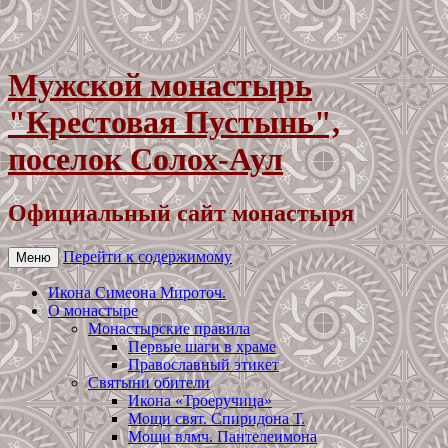
Мужской монастырь
"Крестовая Пустынь",
поселок Солох-Аул
Официальный сайт монастыря
Перейти к содержимому
Меню
Икона Симеона Мироточ.
О монастыре
Монастырские правила
Первые шаги в храме
Православный этикет
Святыни обители
Икона «Троеручица»
Мощи свят. Спиридона Т.
Мощи влмч. Пантелеимона