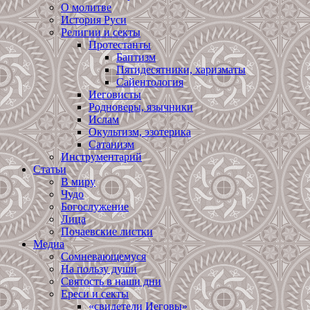
О молитве
История Руси
Религии и секты
Протестанты
Баптизм
Пятидесятники, харизматы
Сайентология
Иеговисты
Родноверы, язычники
Ислам
Окультизм, эзотерика
Сатанизм
Инструментарий
Статьи
В миру
Чудо
Богослужение
Лица
Почаевские листки
Медиа
Сомневающемуся
На пользу души
Святость в наши дни
Ереси и секты
«свидетели Иеговы»