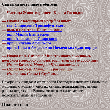
Святыни доступные в обители:
— Частица Животворящего Креста Господня
— Иконы с
частицами мощей святых
:
— свт. Спиридона Тримифунтского
—
вмч. и целителя Пантелеимона
—
прп. Марии Египетской
— прп. Александра Свирского
—
прп. Силуана Афонского
—
прпп. Иова и Амфилохия Почаевских чудотворцев.
— Икона прп. Симеона Мироточивого
с частицей
целебной виноградной лозы, растущей из его гробницы
— Икона Божьей Матери «Ченстоховская»
—
Икона Божьей Матери «Троеручица»
— Икона свт. Саввы I Сербского
Вскоре как ожидаем от милости Господней появится большой
мощевик с мощами многих святых подвижников, данная
работа ведется по Вашим молитвам надеемся ее
положительным завершением.
Поделиться: