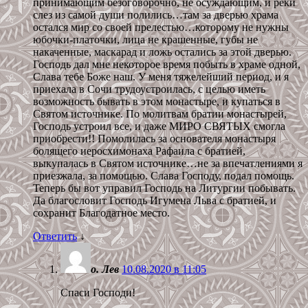
принимающим безоговорочно, не осуждающим, и реки
слез из самой души полились…там за дверью храма
остался мир со своей прелестью…которому не нужны
юбочки-платочки, лица не крашенные, губы не
накаченные, маскарад и ложь остались за этой дверью.
Господь дал мне некоторое время побыть в храме одной,
Слава тебе Боже наш. У меня тяжелейший период, и я
приехала в Сочи трудоустроилась, с целью иметь
возможность бывать в этом монастыре, и купаться в
Святом источнике. По молитвам братии монастырей,
Господь устроил все, и даже МИРО СВЯТЫХ смогла
приобрести!! Помолилась за основателя монастыря
болящего иеросхимонаха Рафаила с братией,
выкупалась в Святом источнике…не за впечатлениями я
приезжала, за помощью. Слава Господу, подал помощь.
Теперь бы вот управил Господь на Литургии побывать.
Да благословит Господь Игумена Льва с братией, и
сохранит Благодатное место.
Ответить
↓
о. Лев
10.08.2020 в 11:05
Спаси Господи!