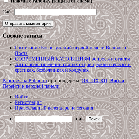
Нажмите галочку (защита от спама)
Сайт
Свежие записи
Расписание Богослужений первой недели Великого
Поста
СОВРЕМЕННЫЙ КАТОЛИЦИЗМ вопросы и ответы
Антология изречений святых отцов церкви о ересях и
еретиках, безбожниках и колдунах
Работает на Prihod.ru
при поддержке
ORTOX.RU
[
Войти
]
Перейти к верхней панели
Войти
Регистрация
Православный календарь на сегодня
Поиск