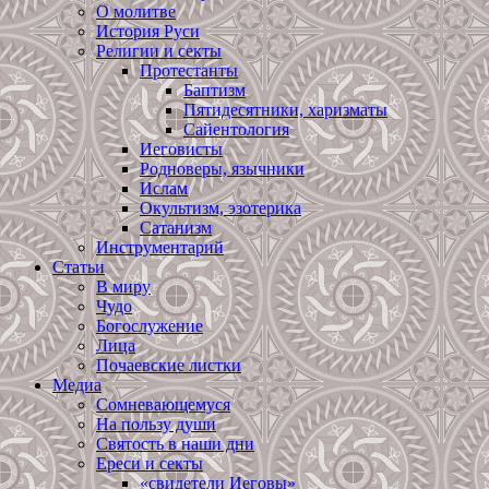
О молитве
История Руси
Религии и секты
Протестанты
Баптизм
Пятидесятники, харизматы
Сайентология
Иеговисты
Родноверы, язычники
Ислам
Окультизм, эзотерика
Сатанизм
Инструментарий
Статьи
В миру
Чудо
Богослужение
Лица
Почаевские листки
Медиа
Сомневающемуся
На пользу души
Святость в наши дни
Ереси и секты
«свидетели Иеговы»