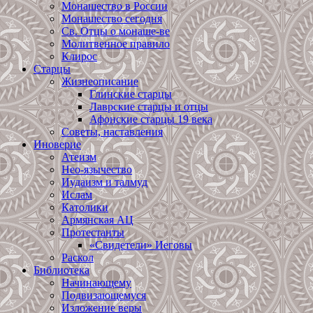
Монашество в России
Монашество сегодня
Св. Отцы о монаше-ве
Молитвенное правило
Клирос
Старцы
Жизнеописание
Глинские старцы
Лаврские старцы и отцы
Афонские старцы 19 века
Советы, наставления
Иноверие
Атеизм
Нео-язычество
Иудаизм и талмуд
Ислам
Католики
Армянская АЦ
Протестанты
«Свидетели» Иеговы
Раскол
Библиотека
Начинающему
Подвизающемуся
Изложение веры