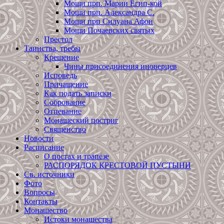
Мощи прп. Марии Егип-кой
Мощи прп. Александра С.
Мощи прп Силуана Афон
Мощи Почаевских святых
Престол
Таинства, требы
Крещение
Чины присоединения иноверцев
Исповедь
Причащение
Как подать записки
Собрование
Отпевание
Монашеский постриг
Священство
Новости
Расписание
О постах и трапезе
РАСПОРЯДОК КРЕСТОВОЙ ПУСТЫНИ
Св. источники
Фото
Вопросы
Контакты
Монашество
Истоки монашества