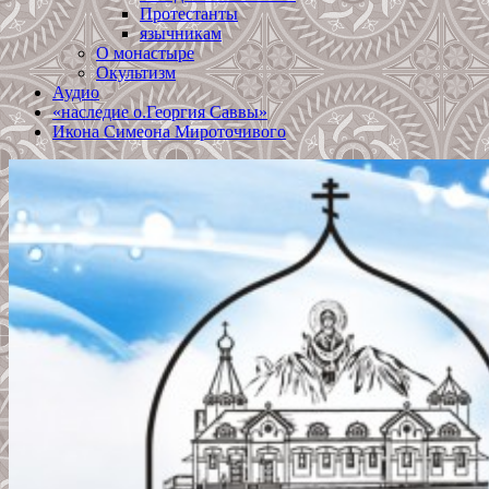
Протестанты
язычникам
О монастыре
Окультизм
Аудио
«наследие о.Георгия Саввы»
Икона Симеона Мироточивого