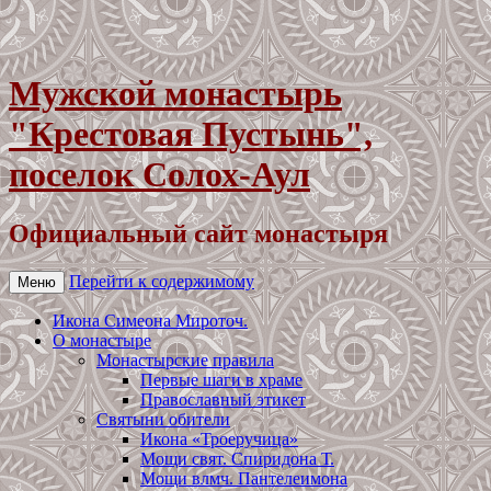
Мужской монастырь
"Крестовая Пустынь",
поселок Солох-Аул
Официальный сайт монастыря
Перейти к содержимому
Меню
Икона Симеона Мироточ.
О монастыре
Монастырские правила
Первые шаги в храме
Православный этикет
Святыни обители
Икона «Троеручица»
Мощи свят. Спиридона Т.
Мощи влмч. Пантелеимона