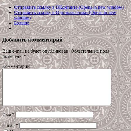
Отправить ссылку в ВКонтакте (Opens in new window)
Отправить ссылку в Одноклассники (Opens in new
window)
Больше
Добавить комментарий
Ваш e-mail не будет опубликован.
Обязательные поля
помечены
*
Комментарий
Имя
*
E-mail
*