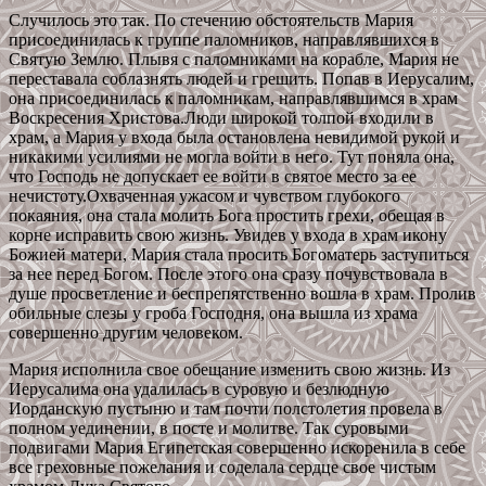
Случилось это так. По стечению обстоятельств Мария
присоединилась к группе паломников, направлявшихся в
Святую Землю. Плывя с паломниками на корабле, Мария не
переставала соблазнять людей и грешить. Попав в Иерусалим,
она присоединилась к паломникам, направлявшимся в храм
Воскресения Христова.Люди широкой толпой входили в
храм, а Мария у входа была остановлена невидимой рукой и
никакими усилиями не могла войти в него. Тут поняла она,
что Господь не допускает ее войти в святое место за ее
нечистоту.Охваченная ужасом и чувством глубокого
покаяния, она стала молить Бога простить грехи, обещая в
корне исправить свою жизнь. Увидев у входа в храм икону
Божией матери, Мария стала просить Богоматерь заступиться
за нее перед Богом. После этого она сразу почувствовала в
душе просветление и беспрепятственно вошла в храм. Пролив
обильные слезы у гроба Господня, она вышла из храма
совершенно другим человеком.
Мария исполнила свое обещание изменить свою жизнь. Из
Иерусалима она удалилась в суровую и безлюдную
Иорданскую пустыню и там почти полстолетия провела в
полном уединении, в посте и молитве. Так суровыми
подвигами Мария Египетская совершенно искоренила в себе
все греховные пожелания и соделала сердце свое чистым