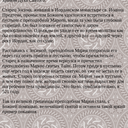
храмом Духа Святого.
Старец Зосима, живший в Иорданском монастыре св. Иоанна
Предтечи, промыслом Божиим удостоился встретиться в
пустыне с преподобной Марией, когда та уже была глубокой
старицей. Он был поражен ее святостью и даром
прозорливости. Однажды он увидел ее во время молитвы как
бы возвысившейся над землей, а другой раз — идущей через
реку Иордан, как по суше.
Расставаясь с Зосимой, преподобная Мария попросила его
через год опять прийти в пустыню, чтобы причастить ее.
Старец в назначенное время вернулся и причастил
преподобную Марию святых Тайн. Потом придя в пустыню
еще через год в надежде видеть святую, он уже не застал ее в
живых. Старец похоронил останки св. Марии там в пустыне,
в чем ему помог лев, который своими когтями вырыл яму для
погребения тела праведницы. Это было, приблизительно, в
521 году.
Так из великой грешницы преподобная Мария стала, с
Божией помощью, величайшей святой и оставила такой яркий
пример покаяния.