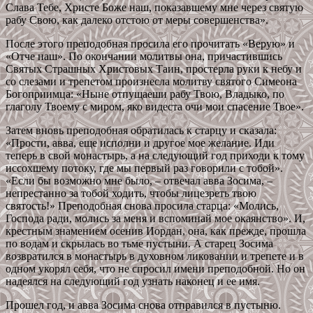
Слава Тебе, Христе Боже наш, показавшему мне через святую
рабу Свою, как далеко отстою от меры совершенства».
После этого преподобная просила его прочитать «Верую» и
«Отче наш». По окончании молитвы она, причастившись
Святых Страшных Христовых Таин, простерла руки к небу и
со слезами и трепетом произнесла молитву святого Симеона
Богоприимца: «Ныне отпущаеши рабу Твою, Владыко, по
глаголу Твоему с миром, яко видеста очи мои спасение Твое».
Затем вновь преподобная обратилась к старцу и сказала:
«Прости, авва, еще исполни и другое мое желание. Иди
теперь в свой монастырь, а на следующий год приходи к тому
иссохшему потоку, где мы первый раз говорили с тобой».
«Если бы возможно мне было, – отвечал авва Зосима, –
непрестанно за тобой ходить, чтобы лицезреть твою
святость!» Преподобная снова просила старца: «Молись,
Господа ради, молись за меня и вспоминай мое окаянство». И,
крестным знамением осенив Иордан, она, как прежде, прошла
по водам и скрылась во тьме пустыни. А старец Зосима
возвратился в монастырь в духовном ликовании и трепете и в
одном укорял себя, что не спросил имени преподобной. Но он
надеялся на следующий год узнать наконец и ее имя.
Прошел год, и авва Зосима снова отправился в пустыню.