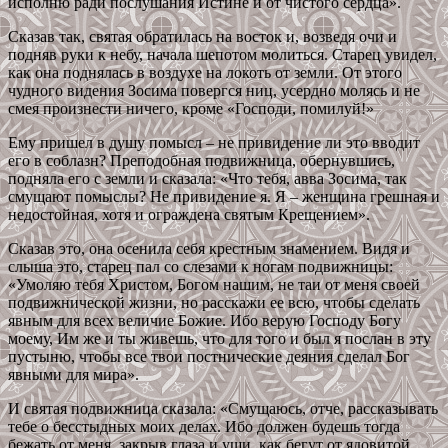
исполню ради послушания Истине и от чистого сердца».
Сказав так, святая обратилась на восток и, возведя очи и
подняв руки к небу, начала шепотом молиться. Старец увидел,
как она поднялась в воздухе на локоть от земли. От этого
чудного видения Зосима повергся ниц, усердно молясь и не
смея произнести ничего, кроме «Господи, помилуй!»
Ему пришел в душу помысл – не привидение ли это вводит
его в соблазн? Преподобная подвижница, обернувшись,
подняла его с земли и сказала: «Что тебя, авва Зосима, так
смущают помыслы? Не привидение я. Я – женщина грешная и
недостойная, хотя и ограждена святым Крещением».
Сказав это, она осенила себя крестным знамением. Видя и
слыша это, старец пал со слезами к ногам подвижницы:
«Умоляю тебя Христом, Богом нашим, не таи от меня своей
подвижнической жизни, но расскажи ее всю, чтобы сделать
явным для всех величие Божие. Ибо верую Господу Богу
моему, Им же и ты живешь, что для того и был я послан в эту
пустыню, чтобы все твои постнические деяния сделал Бог
явными для мира».
И святая подвижница сказала: «Смущаюсь, отче, рассказывать
тебе о бесстыдных моих делах. Ибо должен будешь тогда
бежать от меня, закрыв глаза и уши, как бегут от ядовитой