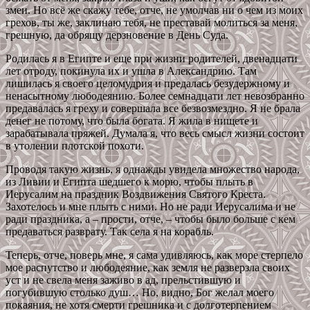
змеи. Но всё же скажу тебе, отче, не умолчав ни о чем из моих
грехов, ты же, заклинаю тебя, не преставай молиться за меня,
грешную, да обрящу дерзновение в День Суда.
Родилась я в Египте и еще при жизни родителей, двенадцати
лет отроду, покинула их и ушла в Александрию. Там
лишилась я своего целомудрия и предалась безудержному и
ненасытному любодеянию. Более семнадцати лет невозбранно
предавалась я греху и совершала все безвозмездно. Я не брала
денег не потому, что была богата. Я жила в нищете и
зарабатывала пряжей. Думала я, что весь смысл жизни состоит
в утолении плотской похоти.
Проводя такую жизнь, я однажды увидела множество народа,
из Ливии и Египта шедшего к морю, чтобы плыть в
Иерусалим на праздник Воздвижения Святого Креста.
Захотелось и мне плыть с ними. Но не ради Иерусалима и не
ради праздника, а – прости, отче, – чтобы было больше с кем
предаваться разврату. Так села я на корабль.
Теперь, отче, поверь мне, я сама удивляюсь, как море стерпело
мое распутство и любодеяние, как земля не разверзла своих
уст и не свела меня заживо в ад, прельстившую и
погубившую столько душ… Но, видно, Бог желал моего
покаяния, не хотя смерти грешника и с долготерпением