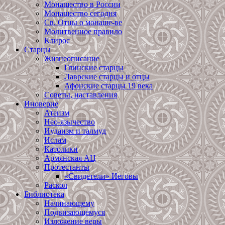
Монашество в России
Монашество сегодня
Св. Отцы о монаше-ве
Молитвенное правило
Клирос
Старцы
Жизнеописание
Глинские старцы
Лаврские старцы и отцы
Афонские старцы 19 века
Советы, наставления
Иноверие
Атеизм
Нео-язычество
Иудаизм и талмуд
Ислам
Католики
Армянская АЦ
Протестанты
«Свидетели» Иеговы
Раскол
Библиотека
Начинающему
Подвизающемуся
Изложение веры