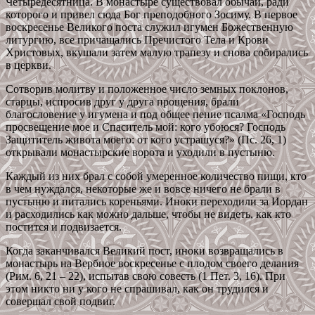
Четыредесятница. В монастыре существовал обычай, ради
которого и привел сюда Бог преподобного Зосиму. В первое
воскресенье Великого поста служил игумен Божественную
литургию, все причащались Пречистого Тела и Крови
Христовых, вкушали затем малую трапезу и снова собирались
в церкви.
Сотворив молитву и положенное число земных поклонов,
старцы, испросив друг у друга прощения, брали
благословение у игумена и под общее пение псалма «Господь
просвещение мое и Спаситель мой: кого убоюся? Господь
Защититель живота моего: от кого устрашуся?» (Пс. 26, 1)
открывали монастырские ворота и уходили в пустыню.
Каждый из них брал с собой умеренное количество пищи, кто
в чем нуждался, некоторые же и вовсе ничего не брали в
пустыню и питались кореньями. Иноки переходили за Иордан
и расходились как можно дальше, чтобы не видеть, как кто
постится и подвизается.
Когда заканчивался Великий пост, иноки возвращались в
монастырь на Вербное воскресенье с плодом своего делания
(Рим. 6, 21 – 22), испытав свою совесть (1 Пет. 3, 16). При
этом никто ни у кого не спрашивал, как он трудился и
совершал свой подвиг.