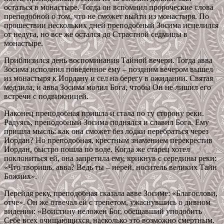
остаться в монастыре. Тогда он вспомнил пророческие слова
преподобной о том, что не сможет выйти из монастыря. По
прошествии нескольких дней преподобный Зосима исцелился
от недуга, но все же остался до Страстной седмицы в
монастыре.
Приблизился день воспоминания Тайной вечери. Тогда авва
Зосима исполнил поведенное ему – поздним вечером вышел
из монастыря к Иордану и сел на берегу в ожидании. Святая
медлила, и авва Зосима молил Бога, чтобы Он не лишил его
встречи с подвижницей.
Наконец преподобная пришла и стала по ту сторону реки.
Радуясь, преподобный Зосима поднялся и славил Бога. Ему
пришла мысль: как она сможет без лодки перебраться через
Иордан? Но преподобная, крестным знамением перекрестив
Иордан, быстро пошла по воде. Когда же старец хотел
поклониться ей, она запретила ему, крикнув с середины реки:
«Что творишь, авва? Ведь ты – иерей, носитель великих Тайн
Божиих».
Перейдя реку, преподобная сказала авве Зосиме: «Благослови,
отче». Он же отвечал ей с трепетом, ужаснувшись о дивном
видении: «Воистину неложен Бог, обещавший уподобить
Себе всех очищающихся, насколько это возможно смертным.