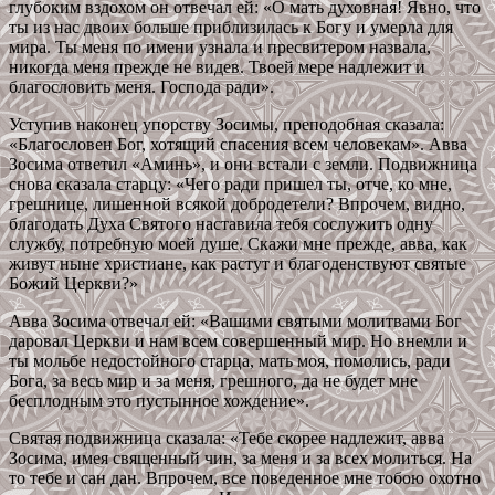
глубоким вздохом он отвечал ей: «О мать духовная! Явно, что
ты из нас двоих больше приблизилась к Богу и умерла для
мира. Ты меня по имени узнала и пресвитером назвала,
никогда меня прежде не видев. Твоей мере надлежит и
благословить меня. Господа ради».
Уступив наконец упорству Зосимы, преподобная сказала:
«Благословен Бог, хотящий спасения всем человекам». Авва
Зосима ответил «Аминь», и они встали с земли. Подвижница
снова сказала старцу: «Чего ради пришел ты, отче, ко мне,
грешнице, лишенной всякой добродетели? Впрочем, видно,
благодать Духа Святого наставила тебя сослужить одну
службу, потребную моей душе. Скажи мне прежде, авва, как
живут ныне христиане, как растут и благоденствуют святые
Божий Церкви?»
Авва Зосима отвечал ей: «Вашими святыми молитвами Бог
даровал Церкви и нам всем совершенный мир. Но внемли и
ты мольбе недостойного старца, мать моя, помолись, ради
Бога, за весь мир и за меня, грешного, да не будет мне
бесплодным это пустынное хождение».
Святая подвижница сказала: «Тебе скорее надлежит, авва
Зосима, имея священный чин, за меня и за всех молиться. На
то тебе и сан дан. Впрочем, все поведенное мне тобою охотно