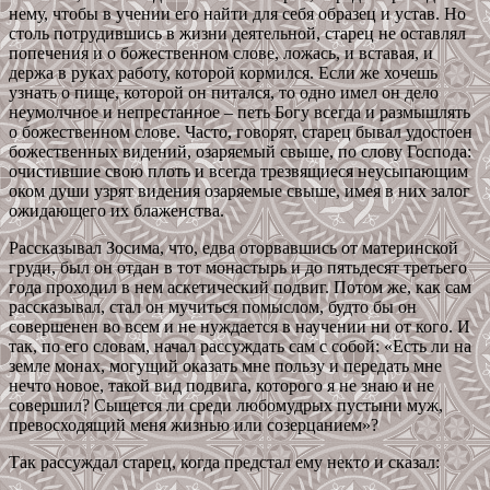
нему, чтобы в учении его найти для себя образец и устав. Но
столь потрудившись в жизни деятельной, старец не оставлял
попечения и о божественном слове, ложась, и вставая, и
держа в руках работу, которой кормился. Если же хочешь
узнать о пище, которой он питался, то одно имел он дело
неумолчное и непрестанное – петь Богу всегда и размышлять
о божественном слове. Часто, говорят, старец бывал удостоен
божественных видений, озаряемый свыше, по слову Господа:
очистившие свою плоть и всегда трезвящиеся неусыпающим
оком души узрят видения озаряемые свыше, имея в них залог
ожидающего их блаженства.
Рассказывал Зосима, что, едва оторвавшись от материнской
груди, был он отдан в тот монастырь и до пятьдесят третьего
года проходил в нем аскетический подвиг. Потом же, как сам
рассказывал, стал он мучиться помыслом, будто бы он
совершенен во всем и не нуждается в научении ни от кого. И
так, по его словам, начал рассуждать сам с собой: «Есть ли на
земле монах, могущий оказать мне пользу и передать мне
нечто новое, такой вид подвига, которого я не знаю и не
совершил? Сыщется ли среди любомудрых пустыни муж,
превосходящий меня жизнью или созерцанием»?
Так рассуждал старец, когда предстал ему некто и сказал: