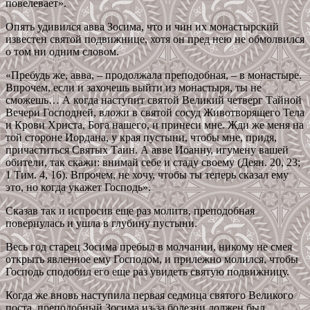
повелевает».
Опять удивился авва Зосима, что и чин их монастырский
известен святой подвижнице, хотя он пред нею не обмолвился
о том ни одним словом.
«Пребудь же, авва, – продолжала преподобная, – в монастыре.
Впрочем, если и захочешь выйти из монастыря, ты не
сможешь… А когда наступит святой Великий четверг Тайной
Вечери Господней, вложи в святой сосуд Животворящего Тела
и Крови Христа, Бога нашего, и принеси мне. Жди же меня на
той стороне Иордана, у края пустыни, чтобы мне, придя,
причаститься Святых Таин. А авве Иоанну, игумену вашей
обители, так скажи: внимай себе и стаду своему (Деян. 20, 23;
1 Тим. 4, 16). Впрочем, не хочу, чтобы ты теперь сказал ему
это, но когда укажет Господь».
Сказав так и испросив еще раз молитв, преподобная
повернулась и ушла в глубину пустыни.
Весь год старец Зосима пребыл в молчании, никому не смея
открыть явленное ему Господом, и прилежно молился, чтобы
Господь сподобил его еще раз увидеть святую подвижницу.
Когда же вновь наступила первая седмица святого Великого
поста, преподобный Зосима из-за болезни должен был