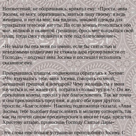
Неизвестный, не оборачиваясь, крикнул ему: «Прости, авва
Зосима, не могу, обратившись, явиться лицу твоему: я ведь
женщина, и нет на мне, как видишь, никакой одежды для
прикрытия телесной наготы. Но если хочешь помолиться обо
мне, великой и окаянной грешнице, брось мне покрыться свой
плащ, тогда смогу подойти к тебе под благословение».
«Не знала бы она меня по имени, если бы святостью и
неведомыми подвигами не стяжала дара прозорливости от
Господа», – подумал авва Зосима и поспешил исполнить
сказанное ему.
Прикрывшись плащом, подвижница обратилась к Зосиме:
«Что вздумалось тебе, авва Зосима, говорить со мной,
женщиной грешной и немудрой? Чему желаешь ты у меня
научиться и, не жалея сил, потратил столько трудов?». Он же,
преклонив колена, просил у нее благословения. Так же точно
и она преклонилась пред ним, и долго оба один другого
просили: «Благослови». Наконец подвижница сказала; «Авва
Зосима, тебе подобает благословить и молитву сотворить, так
как ты почтен саном пресвитерским и многие годы, предстоя
Христову алтарю, приносишь Господу Святые Дары».
Эти слова еще больше устрашили преподобного Зосиму. С