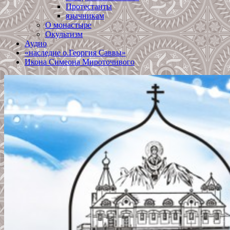
Протестанты
язычникам
О монастыре
Окультизм
Аудио
«наследие о.Георгия Саввы»
Икона Симеона Мироточивого