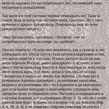
меня не окружал тот же блаженный Свет, отгонявший злые
смущения и помышления.
Так жила я в этой пустыне первые семнадцать лет. Тьма за
тьмой, беда за напастью обстояли меня, грешную. Но с того
времени и доныне Богородица, Помощница моя, во всем
руководствует мною».
Авва Зосима опять спрашивал: «Неужели тебе не
потребовалось здесь ни пищи, ни одеяния?»
Она же отвечала: «Хлебы мои кончились, как я сказала, в эти
семнадцать лет. После того я стала питаться кореньями и тем,
что могла обрести в пустыне. Платье, которое было на мне,
когда перешла Иордан, давно разодралось и истлело, и мне
много потом пришлось терпеть и бедствовать и от зноя, когда
меня палила жара, и от зимы, когда я тряслась от холода.
Сколько раз я падала на землю, как мертвая. Сколько раз в
безмерном борении пребывала с различными напастями,
бедами и искушениями. Но с того времени и до нынешнего
дня сила Божия неведомо и многообразно соблюдала мою
грешную душу и смиренное тело. Питалась и покрывалась я
глаголом Божиим, всё содержащим (Втор. 8, 3), ибо не о хлебе
едином жив будет человек, но о всяком глаголе Божием (Мф.
4, 4; Лк. 4, 4), и не имеющие покрова камением облекутся