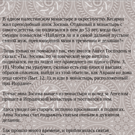
В одном палестинском монастыре в окрестностях Кесарии
жил преподобный инок Зосима. Отданный в монастырь с
самого детства, он подвизался в нем до 53 лет, когда был
смущен помыслом: «Найдется ли и в самой дальней пустыне
святой муж, превзошедший меня в трезвении и делании?»
Лишь только он помыслил так, ему явился Ангел Господень и
сказал: «Ты, Зосима, по человеческой мере неплохо
подвизался, но из людей нет праведного ни одного (Рим. 3,
10). Чтобы ты уразумел, сколько есть еще иных и высших
образов спасения, выйди из этой обители, как Авраам из дома
отца своего (Быт. 12, 1), и иди в монастырь, расположенный
при Иордане».
Тотчас авва Зосима вышел из монастыря и вслед за Ангелом
пришел в Иорданский монастырь и поселился в нем.
Здесь увидел он старцев, истинно просиявших в подвигах.
Авва Зосима стал подражать святым инокам в духовном
делании.
Так прошло много времени, и приблизилась святая