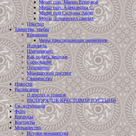
Мощи прп. Марии Егип-кой
Мощи прп. Александра С.
Мощи прп Силуана Афон
Мощи Почаевских святых
Престол
Таинства, требы
Крещение
Чины присоединения иноверцев
Исповедь
Причащение
Как подать записки
Собрование
Отпевание
Монашеский постриг
Священство
Новости
Расписание
О постах и трапезе
РАСПОРЯДОК КРЕСТОВОЙ ПУСТЫНИ
Св. источники
Фото
Вопросы
Контакты
Монашество
Истоки монашества