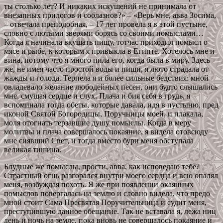
ты столько лет? И никаких искушений не принимала от
внезапных прилогов и соблазнов?» – «Верь мне, авва Зосима,
– отвечала преподобная, – 17 лет провела я в этой пустыне,
словно с лютыми зверями борясь со своими помыслами…
Когда я начинала вкушать пищу, тотчас приходил помысл о
мясе и рыбе, к которым я привыкла в Египте. Хотелось мне и
вина, потому что я много пила его, когда была в миру. Здесь
же, не имея часто простой воды и пищи, я люто страдала от
жажды и голода. Терпела я и более сильные бедствия: мной
овладевало желание любодейных песен, они будто слышались
мне, смущая сердце и слух. Плача и бия себя в грудь, я
вспоминала тогда обеты, которые давала, идя в пустыню, пред
иконой Святой Богородицы, Поручницы моей, и плакала,
моля отогнать терзавшие душу помыслы. Когда в меру
молитвы и плача совершалось покаяние, я видела отовсюду
мне сиявший Свет, и тогда вместо бури меня обступала
великая тишина.
Блудные же помыслы, прости, авва, как исповедаю тебе?
Страстный огнь разгорался внутри моего сердца и всю опалял
меня, возбуждая похоть. Я же при появлении окаянных
помыслов повергалась на землю и словно видела, что предо
мной стоит Сама Пресвятая Поручительница и судит меня,
преступившую данное обещание. Так не вставала я, лежа ниц
день и ночь на земле, пока вновь не совершалось покаяние и