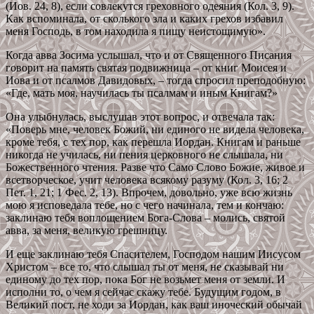
(Иов. 24, 8), если совлекутся греховного одеяния (Кол. 3, 9).
Как вспоминала, от сколького зла и каких грехов избавил
меня Господь, в том находила я пищу неистощимую».
Когда авва Зосима услышал, что и от Священного Писания
говорит на память святая подвижница – от книг Моисея и
Иова и от псалмов Давидовых, – тогда спросил преподобную:
«Где, мать моя, научилась ты псалмам и иным Книгам?»
Она улыбнулась, выслушав этот вопрос, и отвечала так:
«Поверь мне, человек Божий, ни единого не видела человека,
кроме тебя, с тех пор, как перешла Иордан. Книгам и раньше
никогда не училась, ни пения церковного не слышала, ни
Божественного чтения. Разве что Само Слово Божие, живое и
всетворческое, учит человека всякому разуму (Кол. 3, 16; 2
Пет. 1, 21; 1 Фес. 2, 13). Впрочем, довольно, уже всю жизнь
мою я исповедала тебе, но с чего начинала, тем и кончаю:
заклинаю тебя воплощением Бога-Слова – молись, святой
авва, за меня, великую грешницу.
И еще заклинаю тебя Спасителем, Господом нашим Иисусом
Христом – все то, что слышал ты от меня, не сказывай ни
единому до тех пор, пока Бог не возьмет меня от земли. И
исполни то, о чем я сейчас скажу тебе. Будущим годом, в
Великий пост, не ходи за Иордан, как ваш иноческий обычай