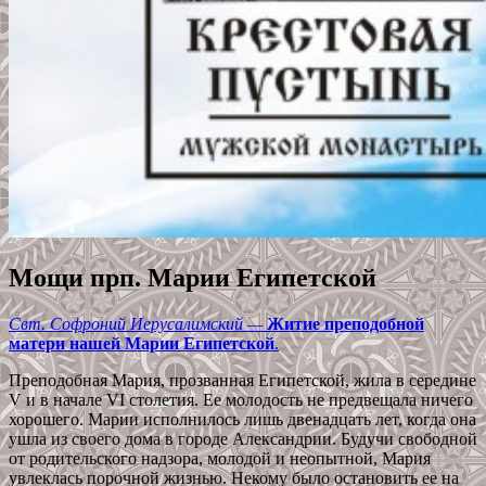
Мощи прп. Марии Египетской
Свт. Софроний Иерусалимский —
Житие преподобной
матери нашей Марии Египетской
.
Преподобная Мария, прозванная Египетской, жила в середине
V и в начале VI столетия. Ее молодость не предвещала ничего
хорошего. Марии исполнилось лишь двенадцать лет, когда она
ушла из своего дома в городе Александрии. Будучи свободной
от родительского надзора, молодой и неопытной, Мария
увлеклась порочной жизнью. Некому было остановить ее на