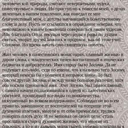
человеческой природы, считают невероятными чудеса,
повествуемые о людях. Но приступлю к повести моей, о делах
явленных в нашем поколении, как поведал ее мне
благочестивый муж, с детства научившийся божественному
слову и делу. Пусть не ссылаются в оправдание неверия, что
невозможно в нашем поколении совершиться таким чудесам.
Ибо благодать Отца, текущая через роды в роды по душам
святых, творит друзей Божиих и пророков, как об этом учит
Соломон. Но время начать сию священную повесть.
Жил человек в палестинских монастырях, славный жизнью и
даром слова, с младенческих пелен воспитанный в иноческих
подвигах и добродетелях. Имя старцу было Зосима. Да не
подумает кто-либо, судя по имени, что я называю того Зосиму,
который некогда был обличен в неправославии. То был
совсем другой Зосима, и между ними большое различие, хотя
оба носили одинаковое имя. Этот Зосима был православный,
с самого начала подвизавшийся в одной из палестинских
обителей, прошедший все виды подвижничества,
искушенный во всяком воздержании. Соблюдал он во всем
правило, завещанное от воспитателей на поприще этой
духовной атлетики, многое и от себя примыслил, трудясь
покорить плоть духу. И не миновал он своей цели: столь
прославился старец духовною жизнью, что многие из
ближних, а то и из дальних монастырей, нередко приходили к