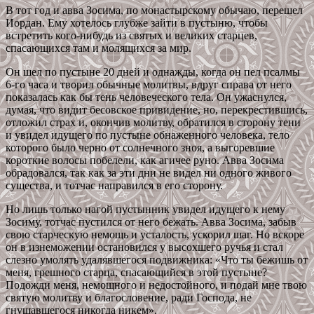
В тот год и авва Зосима, по монастырскому обычаю, перешел
Иордан. Ему хотелось глубже зайти в пустыню, чтобы
встретить кого-нибудь из святых и великих старцев,
спасающихся там и молящихся за мир.
Он шел по пустыне 20 дней и однажды, когда он пел псалмы
6-го часа и творил обычные молитвы, вдруг справа от него
показалась как бы тень человеческого тела. Он ужаснулся,
думая, что видит бесовское привидение, но, перекрестившись,
отложил страх и, окончив молитву, обратился в сторону тени
и увидел идущего по пустыне обнаженного человека, тело
которого было черно от солнечного зноя, а выгоревшие
короткие волосы побелели, как агичее руно. Авва Зосима
обрадовался, так как за эти дни не видел ни одного живого
существа, и тотчас направился в его сторону.
Но лишь только нагой пустынник увидел идущего к нему
Зосиму, тотчас пустился от него бежать. Авва Зосима, забыв
свою старческую немощь и усталость, ускорил шаг. Но вскоре
он в изнеможении остановился у высохшего ручья и стал
слезно умолять удалявшегося подвижника: «Что ты бежишь от
меня, грешного старца, спасающийся в этой пустыне?
Подожди меня, немощного и недостойного, и подай мне твою
святую молитву и благословение, ради Господа, не
гнушавшегося никогда никем».