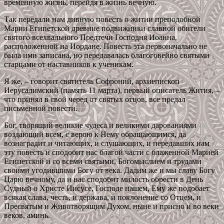
временную жизнь, перейдя в жизнь вечную.
Так передали нам дивную повесть о житии преподобной
Марии Египетской древние подвижники славной обители
святого всехвального Предтечи Господня Иоанна,
расположенной на Иордане. Повесть эта первоначально не
была ими записана, но передавалась благоговейно святыми
старцами от наставников к ученикам.
Я же, – говорит святитель Софроний, архиепископ
Иерусалимский (память 11 марта), первый описатель Жития, –
что принял в свой черед от святых отцов, все предал
письменной повести.
Бог, творящий великие чудеса и великими дарованиями
воздающий всем, с верою к Нему обращающимся, да
вознаградит и читающих, и слушающих, и передавших нам
эту повесть и сподобит нас благой части с блаженной Марией
Египетской и со всеми святыми, Богомыслием и трудами
своими угодившими Богу от века. Дадим же и мы славу Богу
Царю вечному, да и нас сподобит милость обрести в День
Судный о Христе Иисусе, Господе нашем, Ему же подобает
всякая слава, честь, и держава, и поклонение со Отцем, и
Пресвятым и Животворящим Духом, ныне и присно и во веки
веков, аминь.