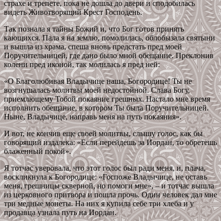
страхе и трепете, пока не дошла до двери и сподобилась
видеть Животворящий Крест Господень.
Так познала я тайны Божий и, что Бог готов принять
кающихся. Пала я на землю, помолилась, облобызала святыни
и вышла из храма, спеша вновь предстать пред моей
Поручительницей, где дано было мной обещание. Преклонив
колени пред иконой, так молилась я пред ней:
«О Благолюбивая Владычице наша, Богородице! Ты не
возгнушалась молитвы моей недостойной. Слава Богу,
приемлющему Тобой покаяние грешных. Настало мне время
исполнить обещание, в котором Ты была Поручительницей.
Ныне, Владычице, направь меня на путь покаяния».
И вот, не кончив еще своей молитвы, слышу голос, как бы
говорящий издалека: «Если перейдешь за Иордан, то обретешь
блаженный покой».
Я тотчас уверовала, что этот голос был ради меня, и, плача,
воскликнула к Богородице: «Госпоже Владычице, не оставь
меня, грешницы скверной, но помоги мне», – и тотчас вышла
из церковного притвора и пошла прочь. Один человек дал мне
три медные монеты. На них я купила себе три хлеба и у
продавца узнала путь на Иордан.