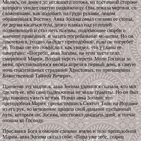
Молясь, он дошел до иссхошего потока, на восточной стороне
которого увидел святую подвижницу. Она лежала мертвая, со
сложенными, как подобает, на груди руками, лицом
обращенная к Востоку. Авва Зосима омыл слезами ее стопы,
не дерзая касаться тела, долго плакал над усопшей
подвижницей и стал петь псалмы, подобающие скорби о
кончине праведных, и читать погребальные молитвы. Но он
сомневался, угодно ли будет преподобной, если он погребет
ее. Только он это помыслил, как увидел, что у главы ее
начертано: «Погреби, авва Зосима, на этом месте тело
смиренной Марии. Воздай персть персти. Моли Господа за
меня, преставльшуюся месяца апреля в первый день, в самую
ночь спасительных страданий Христовых, по причащении
Божественной Тайной Вечери».
Прочитав эту надпись, авва Зосима удивился сначала, кто мог
сделать ее, ибо сама подвижница не знала грамоты. Но он был
рад наконец узнать ее имя. Понял авва Зосима, что
преподобная Мария, причастившись Святых Тайн на Иордане
из его рук, во мгновение прошла свой дальний пустынный
путь, которым он, Зосима, шествовал двадцать дней, и тотчас
отошла ко Господу.
Прославив Бога и омочив слезами землю и тело преподобной
Марии, авва Зосима сказал себе: «Пора уже тебе, старец