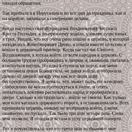
ожидая обращения.
Так прибыла я в Иерусалим и во все дни до праздника, как и
на корабле, занималась скверными делами.
Когда наступил святой праздник Воздвижения Честнаго
Креста Господня, я по-прежнему ходила, уловляя души юных
в грех. Увидев, что все очень рано пошли в церковь, в которой
находилось Животворящее Древо, я пошла вместе со всеми и
вошла в церковный притвор. Когда настал час Святого
Воздвижения, я хотела войти со всем народом в церковь. С
большим трудом пробравшись к дверям, я, окаянная, пыталась
втиснуться внутрь. Но едва я ступила на порог, как меня
остановила некая Божия сила, не давая войти, и отбросила
далеко от дверей, между тем как все люди шли
беспрепятственно. Я думала, что, может быть, по женскому
слабосилию не могла протиснуться в толпе, и опять
попыталась локтями расталкивать народ и пробираться к
двери. Сколько я ни трудилась – войти не смогла. Как только
моя нога касалась церковного порога, я останавливалась. Всех
принимала церковь, никому не возбраняла войти, а меня,
окаянную, не пускала. Так было три или четыре раза. Силы
мои иссякли. Я отошла и встала в углу церковной паперти.
Тут я почувствовала, что это грехи мои возбраняют мне