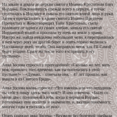
На закате я дошла до церкви святого Иоанна Крестителя близ
Иордана. Поклонившись прежде всего в церкви, я тотчас
спустилась к Иордану и омыла его святою водой лицо и руки.
Затем я причастилась в храме святого Иоанна Предтечи
Пречистых и Животворящих Тайн Христовых, съела
половину от одного из своих хлебов, запила его святой
Иорданской водой и проспала ту ночь на земле у храма.
Наутро же, найдя невдалеке небольшой челн, я переправилась
в нем через реку на другой берег и опять горячо молилась
Наставнице моей, чтобы Она направила меня, как Ей Самой
будет угодно. Сразу же после того я и пришла в эту
пустыню».
Авва Зосима спросил у преподобной: «Сколько же лет, мать
моя, прошло с того времени, как ты поселилась в этой
пустыне?» – «Думаю, – отвечала она, – 47 лет прошло, как
вышла я из Святого Града».
Авва Зосима вновь спросил: «Что имеешь или что находишь
ты себе в пищу здесь, мать моя?» И она отвечала: «Было со
мной два с половиной хлеба, когда я перешла Иордан,
потихоньку они иссохли и окаменели, и, вкушая понемногу,
многие годы я питалась от них».
Опять спросил авва Зосима: «Неужели без болезней пребыла