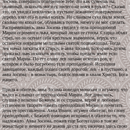
Зосима, совершить поведенное тебе. Но как сумеешь ты,
окаянный, ископать могилу, ничего не имея в руках?» Сказав
это, он увидел невдалеке в пустыне лежавшее поверженное
дерево, взял его и начал копать. Но слишком суха была земля,
сколько ни копал он, обливаясь потом, ничего не мог сделать.
Распрямившись, авва Зосима увидел у тела преподобной
Марии огромного льва, который лизал ее стопы. Старца объял
страх, но он осенил себя крестным знамением, веруя, что
останется невредим молитвами святой подвижницы. Тогда
лев начал ласкаться к старцу, и авва Зосима, возгораясь духом,
приказал льву ископать могилу, чтобы предать земле тело
святой Марии. По его слову лев лапами ископал ров, в
котором и было погребено тело преподобной. Исполнив
завещанное, каждый пошел своей дорогой: лев – в пустыню, а
авва Зосима – в монастырь, благословляя и хваля Христа, Бога
нашего.
Придя в обитель, авва Зосима поведал монахам и игумену, что
видел и слышал от преподобной Марии. Все дивились,
слушая о величии Божием, и со страхом, верой и любовью
установили творить память преподобной Марии и почитать
день ее преставления. Авва Иоанн, игумен обители, по слову
преподобной, с Божией помощью исправил в обители то, что
надлежало. Авва Зосима, пожив еще Богоугодно в том же
монастыре и немного не дожив до ста лет, окончил здесь свою