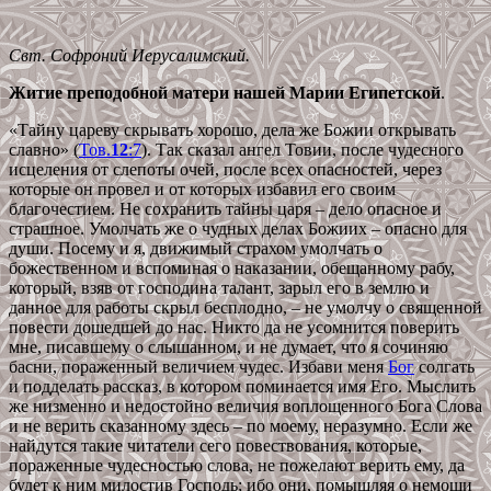
Свт. Софроний Иерусалимский.
Житие преподобной матери нашей Марии Египетской
.
«Тайну цареву
скрывать хорошо,
дела же Божии открывать
славно»
(
Тов.
12
:7
)
. Так сказал ангел Товии, после чудесного
исцеления от слепоты очей, после всех опасностей, через
которые он провел и от которых избавил его своим
благочестием. Не сохранить тайны царя – дело опасное и
страшное. Умолчать же о чудных делах Божиих – опасно для
души. Посему и я, движимый страхом умолчать о
божественном и вспоминая о наказании, обещанному рабу,
который, взяв от господина талант, зарыл его в землю и
данное для работы скрыл бесплодно, – не умолчу о священной
повести дошедшей до нас. Никто да не усомнится поверить
мне, писавшему о слышанном, и не думает, что я сочиняю
басни, пораженный величием чудес. Избави меня
Бог
солгать
и подделать рассказ, в котором поминается имя Его. Мыслить
же низменно и недостойно величия воплощенного Бога Слова
и не верить сказанному здесь – по моему, неразумно. Если же
найдутся такие читатели сего повествования, которые,
пораженные чудесностью слова, не пожелают верить ему, да
будет к ним милостив Господь; ибо они, помышляя о немощи