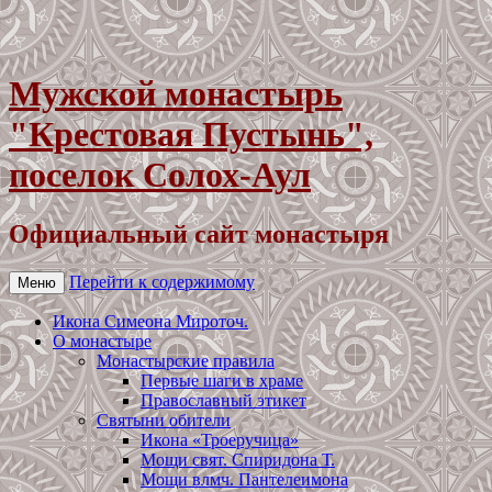
Мужской монастырь
"Крестовая Пустынь",
поселок Солох-Аул
Официальный сайт монастыря
Перейти к содержимому
Меню
Икона Симеона Мироточ.
О монастыре
Монастырские правила
Первые шаги в храме
Православный этикет
Святыни обители
Икона «Троеручица»
Мощи свят. Спиридона Т.
Мощи влмч. Пантелеимона