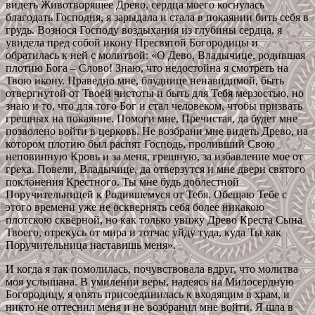
видеть Животворящее Древо, сердца моего коснулась
благодать Господня, я зарыдала и стала в покаянии бить себя в
грудь. Вознося Господу воздыхания из глубины сердца, я
увидела пред собой икону Пресвятой Богородицы и
обратилась к ней с молитвой: «О Дево, Владычице, родившая
плотию Бога – Слово! Знаю, что недостойна я смотреть на
Твою икону. Праведно мне, блуднице ненавидимой, быть
отвергнутой от Твоей чистоты и быть для Тебя мерзостью, но
знаю и то, что для того Бог и стал человеком, чтобы призвать
грешных на покаяние. Помоги мне, Пречистая, да будет мне
позволено войти в церковь. Не возбрани мне видеть Древо, на
котором плотию был распят Господь, проливший Свою
неповинную Кровь и за меня, грешную, за избавление мое от
греха. Повели, Владычице, да отверзутся и мне двери святого
поклонения Крестного. Ты мне будь доблестной
Поручительницей к Родившемуся от Тебя. Обещаю Тебе с
этого времени уже не осквернять себя более никакою
плотскою скверной, но как только увижу Древо Креста Сына
Твоего, отрекусь от мира и тотчас уйду туда, куда Ты как
Поручительница наставишь меня».
И когда я так помолилась, почувствовала вдруг, что молитва
моя услышана. В умилении веры, надеясь на Милосердную
Богородицу, я опять присоединилась к входящим в храм, и
никто не оттеснил меня и не возбранил мне войти. Я шла в