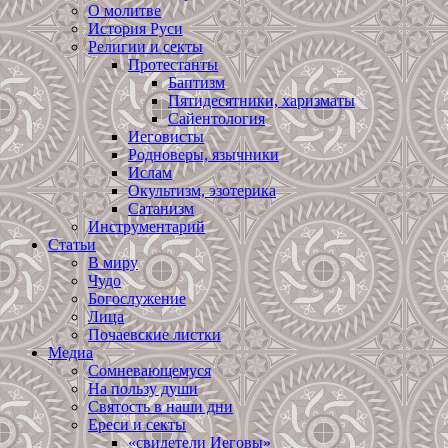
О молитве
История Руси
Религии и секты
Протестанты
Баптизм
Пятидесятники, харизматы
Сайентология
Иеговисты
Родноверы, язычники
Ислам
Окультизм, эзотерика
Сатанизм
Инструментарий
Статьи
В миру
Чудо
Богослужение
Лица
Почаевские листки
Медиа
Сомневающемуся
На пользу души
Святость в наши дни
Ереси и секты
«свидетели Иеговы»