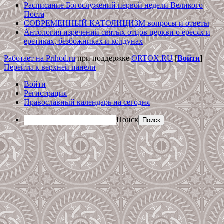
Расписание Богослужений первой недели Великого
Поста
СОВРЕМЕННЫЙ КАТОЛИЦИЗМ вопросы и ответы
Антология изречений святых отцов церкви о ересях и
еретиках, безбожниках и колдунах
Работает на Prihod.ru
при поддержке
ORTOX.RU
[
Войти
]
Перейти к верхней панели
Войти
Регистрация
Православный календарь на сегодня
Поиск