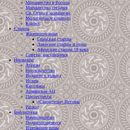
Монашество в России
Монашество сегодня
Св. Отцы о монаше-ве
Молитвенное правило
Клирос
Старцы
Жизнеописание
Глинские старцы
Лаврские старцы и отцы
Афонские старцы 19 века
Советы, наставления
Иноверие
Атеизм
Нео-язычество
Иудаизм и талмуд
Ислам
Католики
Армянская АЦ
Протестанты
«Свидетели» Иеговы
Раскол
Библиотека
Начинающему
Подвизающемуся
Изложение веры