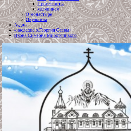
Протестанты
язычникам
О монастыре
Окультизм
Аудио
«наследие о.Георгия Саввы»
Икона Симеона Мироточивого