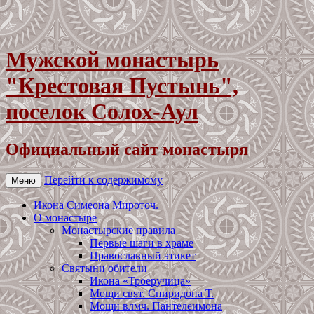
Мужской монастырь
"Крестовая Пустынь",
поселок Солох-Аул
Официальный сайт монастыря
Перейти к содержимому
Меню
Икона Симеона Мироточ.
О монастыре
Монастырские правила
Первые шаги в храме
Православный этикет
Святыни обители
Икона «Троеручица»
Мощи свят. Спиридона Т.
Мощи влмч. Пантелеимона