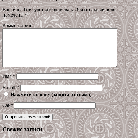
Ваш e-mail не будет опубликован.
Обязательные поля
помечены
*
Комментарий
Имя
*
E-mail
*
Нажмите галочку (защита от спама)
Сайт
Свежие записи