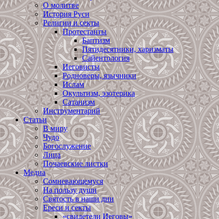
О молитве
История Руси
Религии и секты
Протестанты
Баптизм
Пятидесятники, харизматы
Сайентология
Иеговисты
Родноверы, язычники
Ислам
Окультизм, эзотерика
Сатанизм
Инструментарий
Статьи
В миру
Чудо
Богослужение
Лица
Почаевские листки
Медиа
Сомневающемуся
На пользу души
Святость в наши дни
Ереси и секты
«свидетели Иеговы»